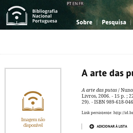
PT
EN
FR
Sobre
Pesquisa
Sobre a Bibliografia Nacional
Simples
Conhecimento, Informação...
Conhecimento, Informação...
Combinada
A
Ciências sociais...
Ciências sociais...
Arte, desporto...
Arte, desporto...
A arte das p
A arte das putas
/ Nuno 
Livros, 2006. - 15 p. ; 
29). - ISBN 989-618-046
Link persistente: http://id
ADICIONAR À LISTA