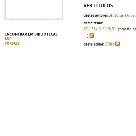
VER TÍTULOS
destes autores:
António Olive
deste tema:
821.134.3-1"19/20"
(poesia, t
ENCONTRAR EM BIBLIOTECAS
...)
BNP
PORBASE
deste editor:
Fólio