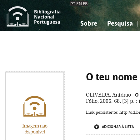
PT
EN
FR
Sobre
Pesquisa
Sobre a Bibliografia Nacional
Simples
Conhecimento, Informação...
Conhecimento, Informação...
Combinada
A
Ciências sociais...
Ciências sociais...
Arte, desporto...
Arte, desporto...
O teu nome
O
OLIVEIRA, António -
Fólio, 2006. 68, [3] p. 
Link persistente: http://id
ADICIONAR À LISTA