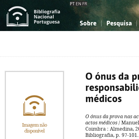
PT
EN
FR
Sobre
Pesquisa
Sobre a Bibliografia Nacional
Simples
Conhecimento, Informação...
Conhecimento, Informação...
Combinada
A
Ciências sociais...
Ciências sociais...
Arte, desporto...
Arte, desporto...
O ónus da p
responsabili
médicos
O ónus da prova nas acç
actos médicos
/ Manuel
Coimbra : Almedina, 200
Bibliografia, p. 97-101