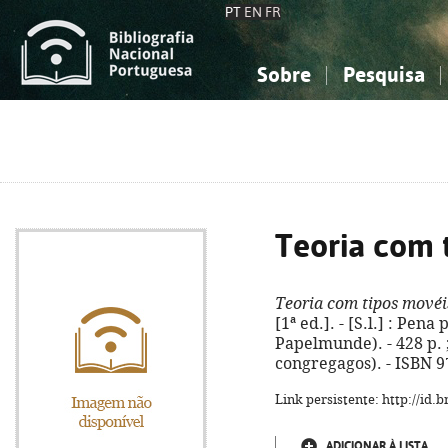
PT
EN
FR
Sobre
Pesquisa
Sobre a Bibliografia Nacional
Simples
Conhecimento, Informação...
Conhecimento, Informação...
Combinada
A
Ciências sociais...
Ciências sociais...
Arte, desporto...
Arte, desporto...
Teoria com 
Teoria com tipos movéi
[1ª ed.]. - [S.l.] : Pena
Papelmunde). - 428 p. ;
congregagos). - ISBN 9
Link persistente: http://id
ADICIONAR À LISTA