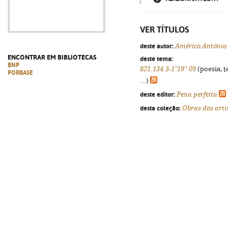
VER TÍTULOS
deste autor:
Américo António
ENCONTRAR EM BIBLIOTECAS
deste tema:
BNP
821.134.3-1"19".09
(poesia, t
PORBASE
...)
deste editor:
Pena perfeita
desta coleção:
Obras dos arti