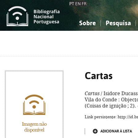
PT
EN
FR
Sobre
Pesquisa
Sobre a Bibliografia Nacional
Simples
Conhecimento, Informação...
Conhecimento, Informação...
Combinada
A
Ciências sociais...
Ciências sociais...
Arte, desporto...
Arte, desporto...
Cartas
Cartas
/ Isidore Ducasse
Vila do Conde : Objecto 
(Coisas de ignição ; 2)
Link persistente: http://id
ADICIONAR À LISTA