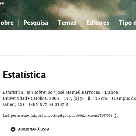
FR
Sobre
Pesquisa
Temas
Editores
Tipo 
obre a Bibliografia Nacional
imples
onhecimento, Informação...
onhecimento, Informação...
Combinada
A minha lista
Como utilizar
Filosofia, psicologia...
Filosofia, psicologia...
Perguntas frequente
iências sociais...
iências sociais...
Ciências exatas e naturais...
Ciências exatas e naturais...
rte, desporto...
rte, desporto...
Literatura, linguística...
Literatura, linguística...
Estatística
Estatística
: um sobrevoo
/ José Manuel Barrocas. - Lisboa :
Universidade Católica, 2006. - 147, [3] p. : il. ; 16 cm. - (Campus d
saber ; 13). - ISBN 972-54-0132-8
Link persistente: http://id.bnportugal.gov.pt/bib/bibnacional/1667068
ADICIONAR À LISTA