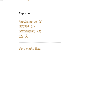
Exportar
MarcXchange
ISO2709
ISO2709(ISIS)
RIS
Ver a minha lista