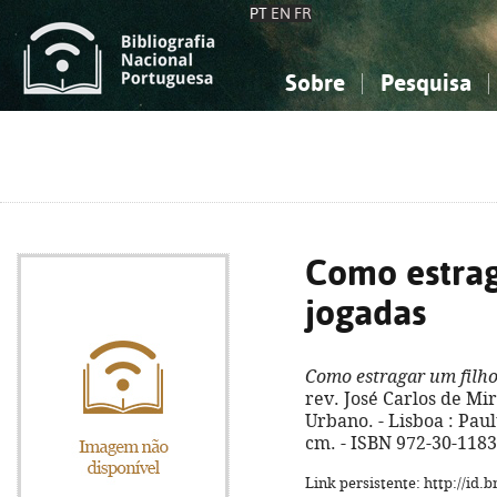
PT
EN
FR
Sobre
Pesquisa
Sobre a Bibliografia Nacional
Simples
Conhecimento, Informação...
Conhecimento, Informação...
Combinada
A
Ciências sociais...
Ciências sociais...
Arte, desporto...
Arte, desporto...
Como estrag
jogadas
Como estragar um filho
rev. José Carlos de Mi
Urbano. - Lisboa : Paulus
cm. - ISBN 972-30-1183
Link persistente: http://id