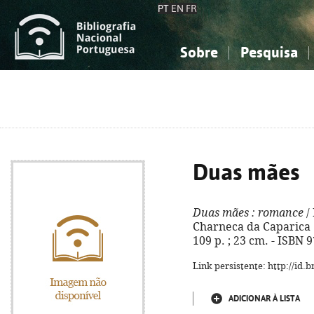
PT
EN
FR
Sobre
Pesquisa
Sobre a Bibliografia Nacional
Simples
Conhecimento, Informação...
Conhecimento, Informação...
Combinada
A
Ciências sociais...
Ciências sociais...
Arte, desporto...
Arte, desporto...
Duas mães
Duas mães
: romance
/
Charneca da Caparica :
109 p. ; 23 cm. - ISBN 
Link persistente: http://id
ADICIONAR À LISTA