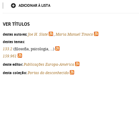
ADICIONAR À LISTA
VER TÍTULOS
destes autores:
Joe H. Slate
,
Maria Manuel Tinoco
destes temas:
133.2
(filosofia, psicologia, ...)
159.961
deste editor:
Publicações Europa-América
desta coleção:
Portas do desconhecido