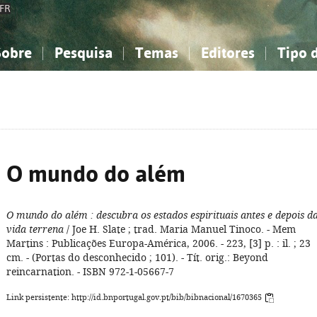
FR
Sobre
Pesquisa
Temas
Editores
Tipo 
obre a Bibliografia Nacional
imples
onhecimento, Informação...
onhecimento, Informação...
Combinada
A minha lista
Como utilizar
Filosofia, psicologia...
Filosofia, psicologia...
Perguntas frequente
iências sociais...
iências sociais...
Ciências exatas e naturais...
Ciências exatas e naturais...
rte, desporto...
rte, desporto...
Literatura, linguística...
Literatura, linguística...
O mundo do além
O mundo do além
: descubra os estados espirituais antes e depois d
vida terrena
/ Joe H. Slate ; trad. Maria Manuel Tinoco. - Mem
Martins : Publicações Europa-América, 2006. - 223, [3] p. : il. ; 23
cm. - (Portas do desconhecido ; 101). - Tít. orig.: Beyond
reincarnation. - ISBN 972-1-05667-7
Link persistente: http://id.bnportugal.gov.pt/bib/bibnacional/1670365