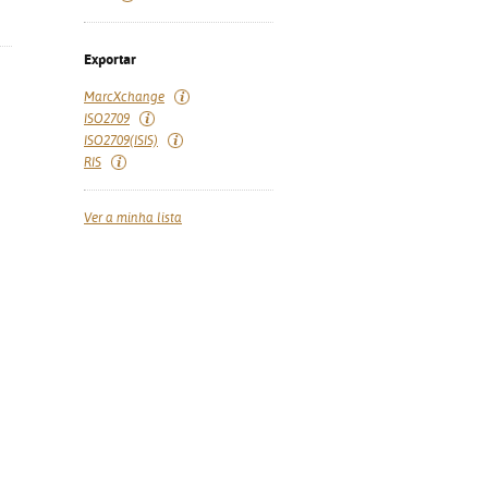
Exportar
MarcXchange
ISO2709
ISO2709(ISIS)
RIS
Ver a minha lista