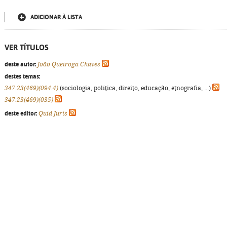
ADICIONAR À LISTA
VER TÍTULOS
deste autor:
João Queiroga Chaves
destes temas:
347.23(469)(094.4)
(sociologia, política, direito, educação, etnografia, ...)
347.23(469)(035)
deste editor:
Quid Juris