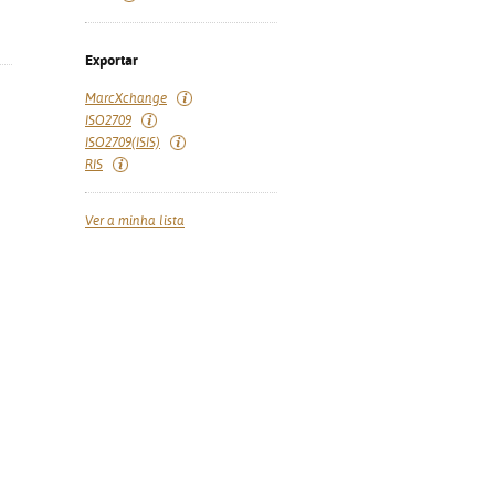
Exportar
MarcXchange
ISO2709
ISO2709(ISIS)
RIS
Ver a minha lista