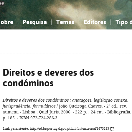
FR
Sobre
Pesquisa
Temas
Editores
Tipo 
obre a Bibliografia Nacional
imples
onhecimento, Informação...
onhecimento, Informação...
Combinada
A minha lista
Como utilizar
Filosofia, psicologia...
Filosofia, psicologia...
Perguntas frequente
iências sociais...
iências sociais...
Ciências exatas e naturais...
Ciências exatas e naturais...
rte, desporto...
rte, desporto...
Literatura, linguística...
Literatura, linguística...
Direitos e deveres dos
condóminos
Direitos e deveres dos condóminos
: anotações, legislação conexa,
jurisprudência, formulários
/ João Queiroga Chaves. - 2ª ed., rev.
aument. - Lisboa : Quid Juris, 2006. - 222 p. ; 24 cm. - Bibliografia,
p. 185. - ISBN 972-724-286-3
Link persistente: http://id.bnportugal.gov.pt/bib/bibnacional/1673283