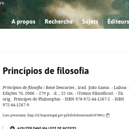
FR
A propos
Recherche
Sujets
Éditeur
a Bibliographie Nationale
imple
onnaissance, Information...
onnaissance, Information...
Avancée
Mes notices
Comment utiliser
Philosophie, psychologie...
Philosophie, psychologie...
Aide - FAQ
ciences sociales...
ciences sociales...
Mathématiques, sciences
Mathématiques, sciences
rts, sport...
rts, sport...
naturelles...
Littérature, linguistique...
naturelles...
Littérature, linguistique...
Princípios de filosofia
Princípios de filosofia
/ René Descartes ; trad. João Gama. - Lisboa :
Edições 70, 2006. - 279 p. : il. ; 22 cm. - (Textos Filosóficos). - Tít.
orig.: Principes de Philosophie. - ISBN 978-972-44-1267-2. - ISBN
972-44-1267-9
Lien persistant: http://id.bnportugal.gov.pt/bib/bibnacional/1676011
AJOUTER DANS MA LISTE DE NOTICES