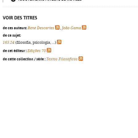
VOIR DES TITRES
de ces auteurs:
René Descartes
,
João Gama
de ce sujet:
165.24
(filosofia, psicologia, ...)
de cet éditeur :
Edições 70
de cette collection / série :
Textos Filosóficos