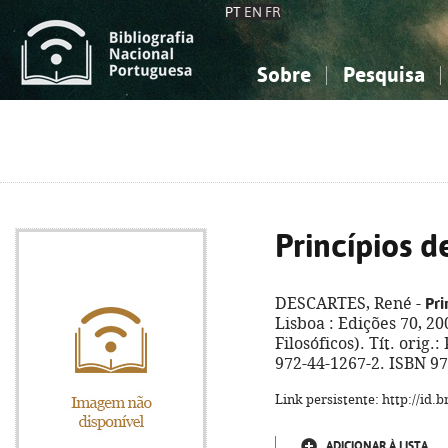
PT
EN
FR
Sobre
Pesquisa
Sobre a Bibliografia Nacional
Simples
Conhecimento, Informação...
Conhecimento, Informação...
Combinada
A
Ciências sociais...
Ciências sociais...
Arte, desporto...
Arte, desporto...
Princípios de
Pri
DESCARTES, René -
Lisboa : Edições 70, 200
Filosóficos). Tít. orig.
972-44-1267-2. ISBN 9
Link persistente: http://id
ADICIONAR À LISTA