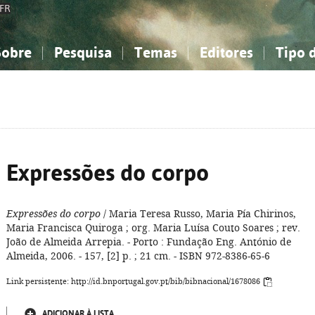
FR
Sobre
Pesquisa
Temas
Editores
Tipo 
obre a Bibliografia Nacional
imples
onhecimento, Informação...
onhecimento, Informação...
Combinada
A minha lista
Como utilizar
Filosofia, psicologia...
Filosofia, psicologia...
Perguntas frequente
iências sociais...
iências sociais...
Ciências exatas e naturais...
Ciências exatas e naturais...
rte, desporto...
rte, desporto...
Literatura, linguística...
Literatura, linguística...
Expressões do corpo
Expressões do corpo
/ Maria Teresa Russo, Maria Pía Chirinos,
Maria Francisca Quiroga ; org. Maria Luísa Couto Soares ; rev.
João de Almeida Arrepia. - Porto : Fundação Eng. António de
Almeida, 2006. - 157, [2] p. ; 21 cm. - ISBN 972-8386-65-6
Link persistente: http://id.bnportugal.gov.pt/bib/bibnacional/1678086
ADICIONAR À LISTA