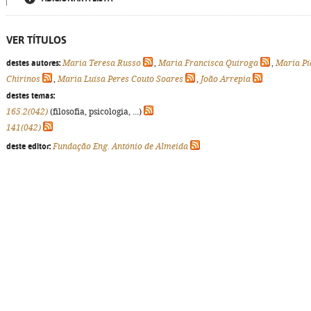
VER TÍTULOS
destes autores:
Maria Teresa Russo
,
Maria Francisca Quiroga
,
Maria Pí
Chirinos
,
Maria Luísa Peres Couto Soares
,
João Arrepia
destes temas:
165.2(042)
(filosofia, psicologia, ...)
141(042)
deste editor:
Fundação Eng. António de Almeida