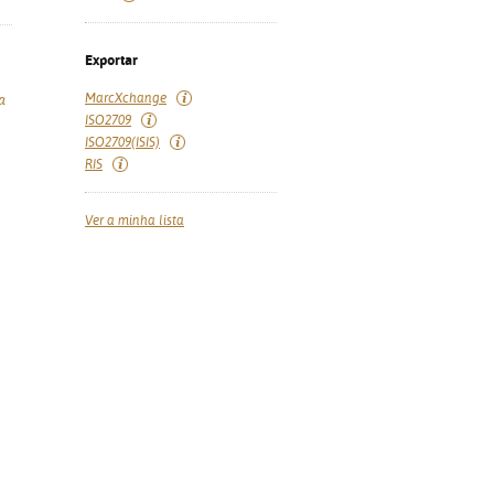
Exportar
MarcXchange
a
ISO2709
ISO2709(ISIS)
RIS
Ver a minha lista