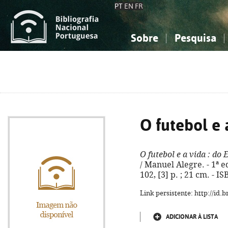
PT
EN
FR
Sobre
Pesquisa
Sobre a Bibliografia Nacional
Simples
Conhecimento, Informação...
Conhecimento, Informação...
Combinada
A
Ciências sociais...
Ciências sociais...
Arte, desporto...
Arte, desporto...
O futebol e 
O futebol e a vida
: do 
/ Manuel Alegre. - 1ª e
102, [3] p. ; 21 cm. - 
Link persistente: http://id
ADICIONAR À LISTA