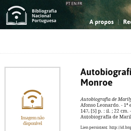
PT
EN
FR
A propos
Re
La Bibliographie Nationale
Simple
Connaissance, Information...
Connaissance, Information...
Avancée
Mes 
Sciences sociales...
Sciences sociales...
Arts, sport...
Arts, sport...
Autobiograf
Monroe
Autobiografia de Mari
Afonso Leonardo. - 1ª e
147, [5] p. : il. ; 22 cm.
Autobiografía de Mar
Lien persistant: http://id.