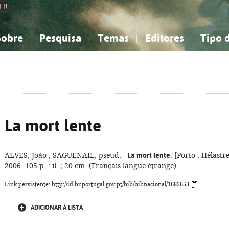
FR
Sobre
Pesquisa
Temas
Editores
Tipo 
obre a Bibliografia Nacional
imples
onhecimento, Informação...
onhecimento, Informação...
Combinada
A minha lista
Como utilizar
Filosofia, psicologia...
Filosofia, psicologia...
Perguntas frequente
iências sociais...
iências sociais...
Ciências exatas e naturais...
Ciências exatas e naturais...
rte, desporto...
rte, desporto...
Literatura, linguística...
Literatura, linguística...
La mort lente
ALVES, João ; SAGUENAIL, pseud. -
La mort lente
. [Porto : Hélastre
2006. 105 p. : il. ; 20 cm. (Français langue étrange)
Link persistente: http://id.bnportugal.gov.pt/bib/bibnacional/1682653
ADICIONAR À LISTA