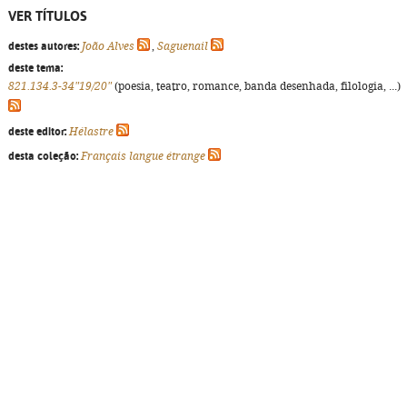
VER TÍTULOS
destes autores:
João Alves
,
Saguenail
deste tema:
821.134.3-34"19/20"
(poesia, teatro, romance, banda desenhada, filologia, ...)
deste editor:
Hélastre
desta coleção:
Français langue étrange