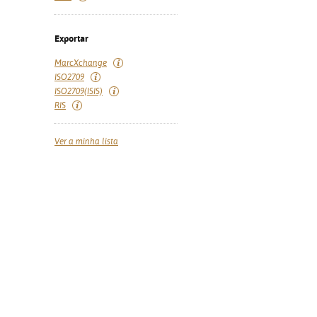
Exportar
MarcXchange
ISO2709
ISO2709(ISIS)
RIS
Ver a minha lista