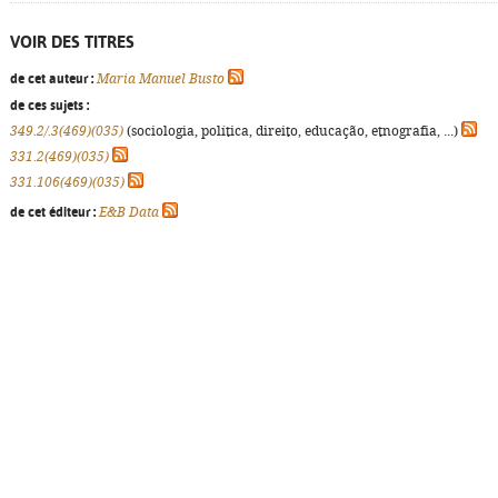
VOIR DES TITRES
de cet auteur :
Maria Manuel Busto
de ces sujets :
349.2/.3(469)(035)
(sociologia, política, direito, educação, etnografia, ...)
331.2(469)(035)
331.106(469)(035)
de cet éditeur :
E&B Data