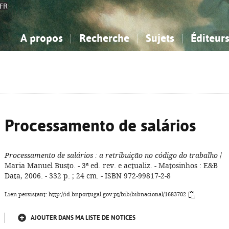
FR
A propos
Recherche
Sujets
Éditeur
a Bibliographie Nationale
imple
onnaissance, Information...
onnaissance, Information...
Avancée
Mes notices
Comment utiliser
Philosophie, psychologie...
Philosophie, psychologie...
Aide - FAQ
ciences sociales...
ciences sociales...
Mathématiques, sciences
Mathématiques, sciences
rts, sport...
rts, sport...
naturelles...
Littérature, linguistique...
naturelles...
Littérature, linguistique...
Processamento de salários
Processamento de salários
: a retribuição no código do trabalho
/
Maria Manuel Busto. - 3ª ed. rev. e actualiz. - Matosinhos : E&B
Data, 2006. - 332 p. ; 24 cm. - ISBN 972-99817-2-8
Lien persistant: http://id.bnportugal.gov.pt/bib/bibnacional/1683702
AJOUTER DANS MA LISTE DE NOTICES