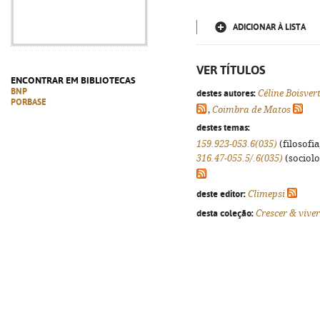
ADICIONAR À LISTA
VER TÍTULOS
ENCONTRAR EM BIBLIOTECAS
BNP
destes autores:
Céline Boisver
PORBASE
,
Coimbra de Matos
destes temas:
159.923-053.6(035)
(filosofia
316.47-055.5/.6(035)
(sociolog
deste editor:
Climepsi
desta coleção:
Crescer & viver