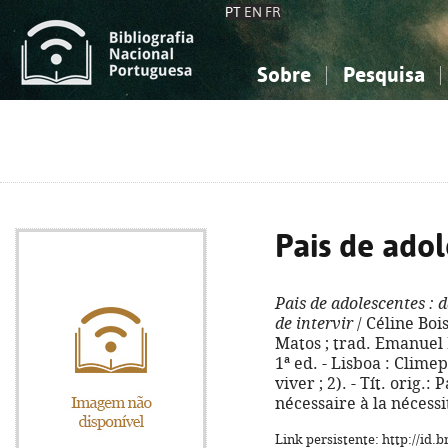
PT
EN
FR
Sobre
Pesquisa
Sobre a Bibliografia Nacional
Simples
Conhecimento, Informação...
Conhecimento, Informação...
Combinada
A
Ciências sociais...
Ciências sociais...
Arte, desporto...
Arte, desporto...
Pais de ado
Pais de adolescentes
: d
de intervir
/ Céline Boi
Matos ; trad. Emanuel 
1ª ed. - Lisboa : Climep
viver ; 2). - Tít. orig.
nécessaire à la nécessi
Link persistente: http://id