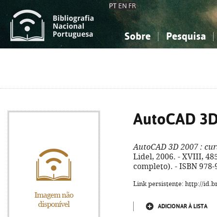
PT
EN
FR
Sobre
Pesquisa
Sobre a Bibliografia Nacional
Simples
Conhecimento, Informação...
Conhecimento, Informação...
Combinada
A
Ciências sociais...
Ciências sociais...
Arte, desporto...
Arte, desporto...
AutoCAD 3D
AutoCAD 3D 2007
: cu
Lidel, 2006. - XVIII, 485,
completo). - ISBN 978-
Link persistente: http://id
ADICIONAR À LISTA