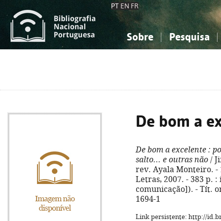
PT
EN
FR
Sobre
Pesquisa
Sobre a Bibliografia Nacional
Simples
Conhecimento, Informação...
Conhecimento, Informação...
Combinada
A
Ciências sociais...
Ciências sociais...
Arte, desporto...
Arte, desporto...
De bom a ex
De bom a excelente
: p
salto... e outras não
/ J
rev. Ayala Monteiro. -
Letras, 2007. - 383 p. : 
comunicação]). - Tít. o
1694-1
Link persistente: http://id