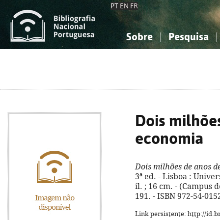
PT
EN
FR
Sobre
Pesquisa
Sobre a Bibliografia Nacional
Simples
Conhecimento, Informação...
Conhecimento, Informação...
Combinada
A
Ciências sociais...
Ciências sociais...
Arte, desporto...
Arte, desporto...
Dois milhõe
economia
Dois milhões de anos 
3ª ed. - Lisboa : Univer
il. ; 16 cm. - (Campus do
191. - ISBN 972-54-015
Link persistente: http://id