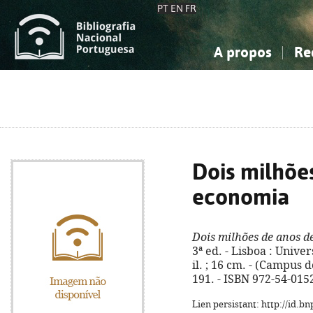
PT
EN
FR
A propos
Re
La Bibliographie Nationale
Simple
Connaissance, Information...
Connaissance, Information...
Avancée
Mes 
Sciences sociales...
Sciences sociales...
Arts, sport...
Arts, sport...
Dois milhõe
economia
Dois milhões de anos 
3ª ed. - Lisboa : Univer
il. ; 16 cm. - (Campus do
191. - ISBN 972-54-015
Lien persistant: http://id.