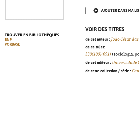
AJOUTER DANS MA LIS
VOIR DES TITRES
TROUVER EN BIBLIOTHÈQUES
de cet auteur :
João César das
BNP
PORBASE
de ce sujet:
330(100)(091)
(sociologia, po
de cet éditeur :
Universidade 
de cette collection / série :
Cam