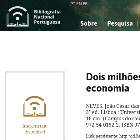
PT
EN
FR
Sobre
Pesquisa
Sobre a Bibliografia Nacional
Simples
Conhecimento, Informação...
Conhecimento, Informação...
Combinada
A
Ciências sociais...
Ciências sociais...
Arte, desporto...
Arte, desporto...
Dois milhõe
economia
NEVES, João César das
3ª ed. Lisboa : Universid
16 cm. (Campus do saber
972-54-0152-2. ISBN 9
Link persistente: http://id