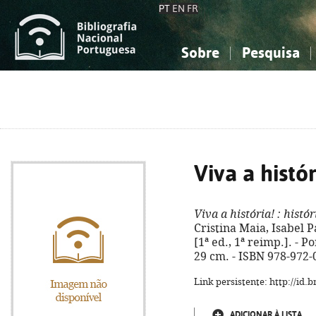
PT
EN
FR
Sobre
Pesquisa
Sobre a Bibliografia Nacional
Simples
Conhecimento, Informação...
Conhecimento, Informação...
Combinada
A
Ciências sociais...
Ciências sociais...
Arte, desporto...
Arte, desporto...
Viva a histór
Viva a história!
: histór
Cristina Maia, Isabel 
[1ª ed., 1ª reimp.]. - Por
29 cm. - ISBN 978-972-
Link persistente: http://id
ADICIONAR À LISTA