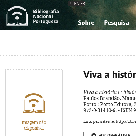
PT
EN
FR
Sobre
Pesquisa
Sobre a Bibliografia Nacional
Simples
Conhecimento, Informação...
Conhecimento, Informação...
Combinada
A
Ciências sociais...
Ciências sociais...
Arte, desporto...
Arte, desporto...
Viva a histór
Viva a história !
: histó
Paulos Brandão, Manuela
Porto : Porto Editora, 20
972-0-31440-6. - ISBN 
Link persistente: http://id
ADICIONAR À LISTA