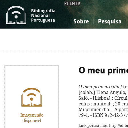
PT
EN
FR
Sobre
Pesquisa
Sobre a Bibliografia Nacional
Simples
Conhecimento, Informação...
Conhecimento, Informação...
Combinada
A
Ciências sociais...
Ciências sociais...
Arte, desporto...
Arte, desporto...
O meu prime
O meu primeiro dia
/ te
[colab.] Elena Angulo,
Saló. - [Lisboa] : Círcu
colns : muito il. ; 20 cm
Mi primer día. - A part
79-4. - ISBN 972-42-37
Link persistente: http://id