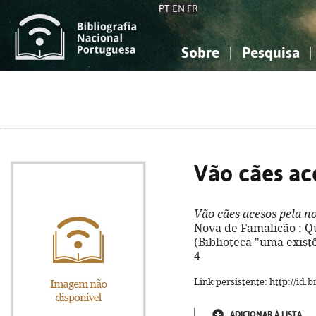
PT
EN
FR
Sobre
Pesquisa
Sobre a Bibliografia Nacional
Simples
Conhecimento, Informação...
Conhecimento, Informação...
Combinada
A
Ciências sociais...
Ciências sociais...
Arte, desporto...
Arte, desporto...
Vão cães ac
Vão cães acesos pela no
Nova de Famalicão : Quas
(Biblioteca "uma exist
4
Link persistente: http://id
ADICIONAR À LISTA