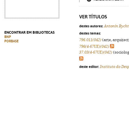
VER TÍTULOS
destes autores:
Antonín Rycht
ENCONTRAR EM BIBLIOTECAS
destes temas:
BNP
796.011(042)
(arte, arquitect
PORBASE
796(4-67UE)(042)
37.03(4-67UE)(042)
(sociologi
deste editor:
Instituto do Des