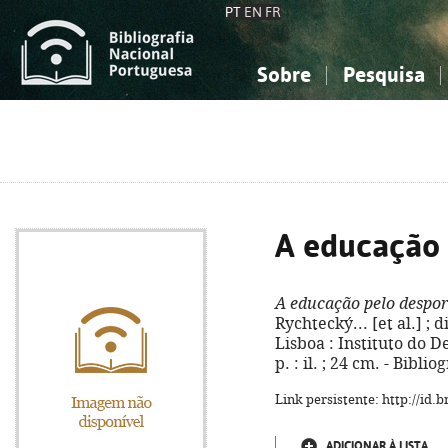
PT
EN
FR
Sobre
Pesquisa
Sobre a Bibliografia Nacional
Simples
Conhecimento, Informação...
Conhecimento, Informação...
Combinada
A
Ciências sociais...
Ciências sociais...
Arte, desporto...
Arte, desporto...
A educação 
A educação pelo despor
Rychtecký... [et al.] ; 
Lisboa : Instituto do D
p. : il. ; 24 cm. - Bibli
Link persistente: http://id
ADICIONAR À LISTA