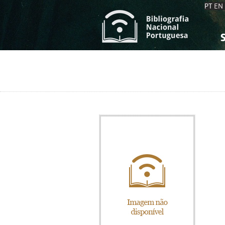
PT
EN
S
S
C
C
C
C
A
A