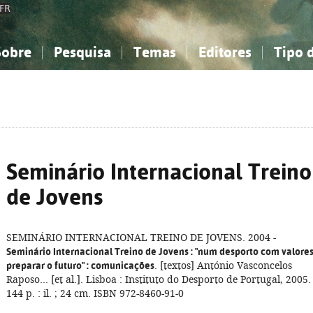
FR
Sobre
Pesquisa
Temas
Editores
Tipo 
obre a Bibliografia Nacional
imples
onhecimento, Informação...
onhecimento, Informação...
Combinada
A minha lista
Como utilizar
Filosofia, psicologia...
Filosofia, psicologia...
Perguntas frequente
iências sociais...
iências sociais...
Ciências exatas e naturais...
Ciências exatas e naturais...
rte, desporto...
rte, desporto...
Literatura, linguística...
Literatura, linguística...
Seminário Internacional Treino
de Jovens
SEMINÁRIO INTERNACIONAL TREINO DE JOVENS. 2004 -
Seminário Internacional Treino de Jovens
: "num desporto com valores
preparar o futuro"
: comunicações
. [textos] António Vasconcelos
Raposo... [et al.]. Lisboa : Instituto do Desporto de Portugal, 2005.
144 p. : il. ; 24 cm. ISBN 972-8460-91-0