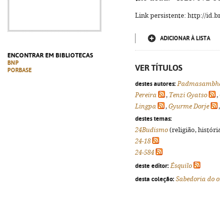
Link persistente: http://id
ADICIONAR À LISTA
ENCONTRAR EM BIBLIOTECAS
BNP
VER TÍTULOS
PORBASE
destes autores:
Padmasambh
Pereira
,
Tenzi Gyatso
,
Lingpa
,
Gyurme Dorje
destes temas:
24Budismo
(religião, histór
24-18
24-584
deste editor:
Ésquilo
desta coleção:
Sabedoria do o