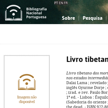
PT
EN
FR
Sobre
Pesquisa
Sobre a Bibliografia Nacional
Simples
Conhecimento, Informação...
Conhecimento, Informação...
Combinada
A
Ciências sociais...
Ciências sociais...
Arte, desporto...
Arte, desporto...
Livro tibeta
Livro tibetano dos mor
nos estados intermediá
Dalai Lama ; revelado 
inglês Gyurme Dorje ;
; trad. e rev. Paulo Bo
1ª ed. - Lisboa : Ésquilo,
(Sabedoria do oriente ; 
the dead. - ISBN 972-8