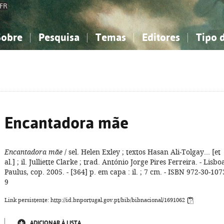
FR
Sobre
Pesquisa
Temas
Editores
Tipo 
obre a Bibliografia Nacional
imples
onhecimento, Informação...
onhecimento, Informação...
Combinada
A minha lista
Como utilizar
Filosofia, psicologia...
Filosofia, psicologia...
Perguntas frequente
iências sociais...
iências sociais...
Ciências exatas e naturais...
Ciências exatas e naturais...
rte, desporto...
rte, desporto...
Literatura, linguística...
Literatura, linguística...
Encantadora mãe
Encantadora mãe
/ sel. Helen Exley ; textos Hasan Ali-Tolgay... [et
al.] ; il. Julliette Clarke ; trad. António Jorge Pires Ferreira. - Lisboa
Paulus, cop. 2005. - [364] p. em capa : il. ; 7 cm. - ISBN 972-30-107
9
Link persistente: http://id.bnportugal.gov.pt/bib/bibnacional/1691062
ADICIONAR À LISTA