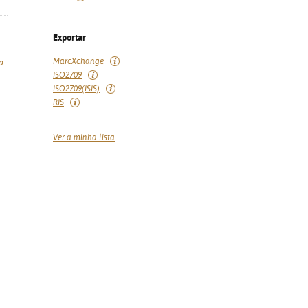
Exportar
MarcXchange
o
ISO2709
ISO2709(ISIS)
RIS
Ver a minha lista