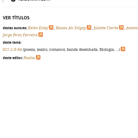
VER TÍTULOS
destes autores:
Helen Exley
,
Hasan Ali-Tolgay
,
Juliette Clarke
,
Antóni
Jorge Pires Ferreira
deste tema:
821.1/.8-84
(poesia, teatro, romance, banda desenhada, filologia, ...)
deste editor:
Paulus