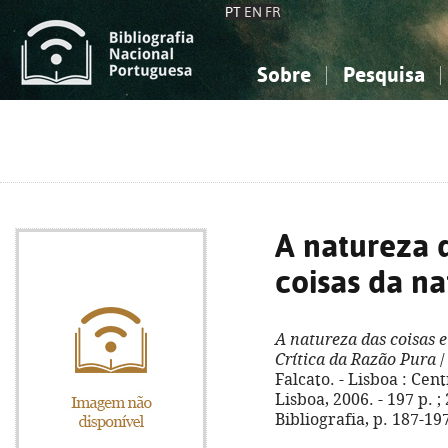
PT
EN
FR
Sobre
Pesquisa
Sobre a Bibliografia Nacional
Simples
Conhecimento, Informação...
Conhecimento, Informação...
Combinada
A
Ciências sociais...
Ciências sociais...
Arte, desporto...
Arte, desporto...
A natureza d
coisas da n
A natureza das coisas e
Crítica da Razão Pura
/
Falcato. - Lisboa : Cen
Lisboa, 2006. - 197 p. ;
Bibliografia, p. 187-19