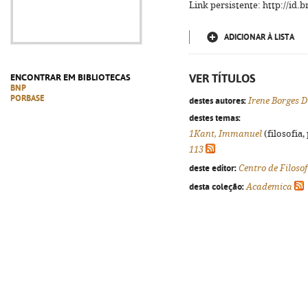
Link persistente: http://id
ADICIONAR À LISTA
VER TÍTULOS
ENCONTRAR EM BIBLIOTECAS
BNP
PORBASE
destes autores:
Irene Borges 
destes temas:
1Kant, Immanuel
(filosofia, 
113
deste editor:
Centro de Filoso
desta coleção:
Academica