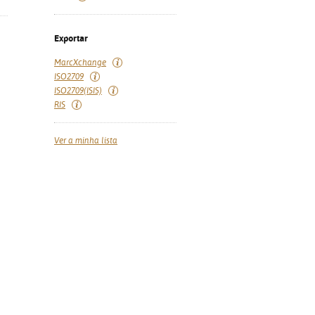
Exportar
MarcXchange
ISO2709
ISO2709(ISIS)
RIS
Ver a minha lista