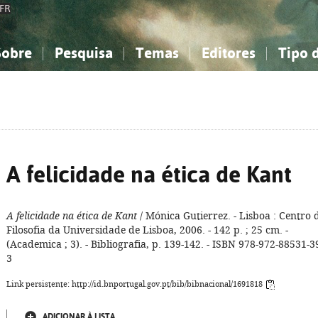
FR
Sobre
Pesquisa
Temas
Editores
Tipo 
obre a Bibliografia Nacional
imples
onhecimento, Informação...
onhecimento, Informação...
Combinada
A minha lista
Como utilizar
Filosofia, psicologia...
Filosofia, psicologia...
Perguntas frequente
iências sociais...
iências sociais...
Ciências exatas e naturais...
Ciências exatas e naturais...
rte, desporto...
rte, desporto...
Literatura, linguística...
Literatura, linguística...
A felicidade na ética de Kant
A felicidade na ética de Kant
/ Mónica Gutierrez. - Lisboa : Centro 
Filosofia da Universidade de Lisboa, 2006. - 142 p. ; 25 cm. -
(Academica ; 3). - Bibliografia, p. 139-142. - ISBN 978-972-88531-3
3
Link persistente: http://id.bnportugal.gov.pt/bib/bibnacional/1691818
ADICIONAR À LISTA