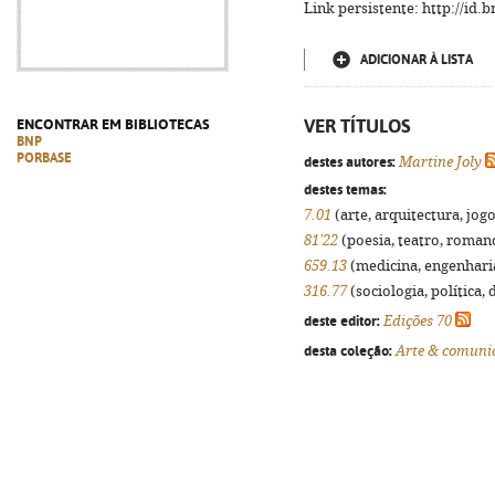
Link persistente: http://id
ADICIONAR À LISTA
VER TÍTULOS
ENCONTRAR EM BIBLIOTECAS
BNP
PORBASE
destes autores:
Martine Joly
destes temas:
7.01
(arte, arquitectura, jogo
81'22
(poesia, teatro, romanc
659.13
(medicina, engenharia,
316.77
(sociologia, política, 
deste editor:
Edições 70
desta coleção:
Arte & comuni