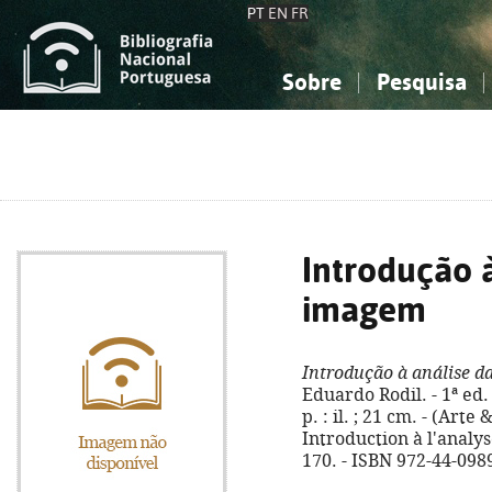
PT
EN
FR
Sobre
Pesquisa
Sobre a Bibliografia Nacional
Simples
Conhecimento, Informação...
Conhecimento, Informação...
Combinada
A
Ciências sociais...
Ciências sociais...
Arte, desporto...
Arte, desporto...
Introdução à
imagem
Introdução à análise 
Eduardo Rodil. - 1ª ed. 
p. : il. ; 21 cm. - (Arte
Introduction à l'analyse
170. - ISBN 972-44-098