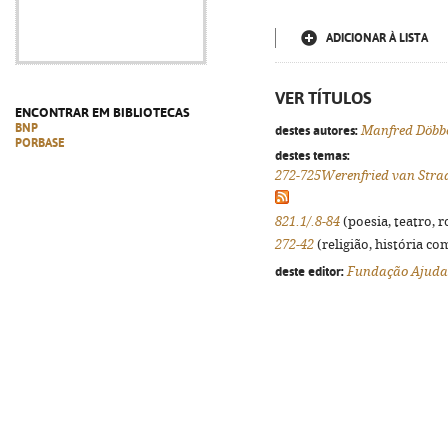
ADICIONAR À LISTA
VER TÍTULOS
ENCONTRAR EM BIBLIOTECAS
BNP
destes autores:
Manfred Döbbe
PORBASE
destes temas:
272-725Werenfried van Stra
821.1/.8-84
(poesia, teatro, r
272-42
(religião, história co
deste editor:
Fundação Ajuda 