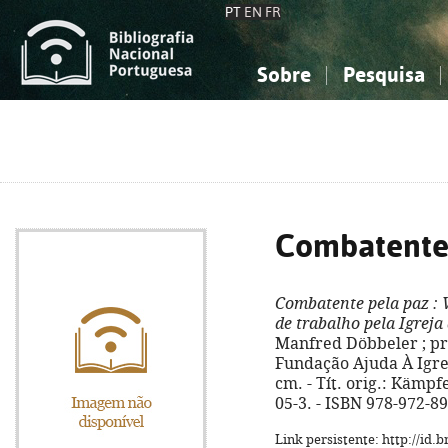
PT
EN
FR
Sobre
Pesquisa
Sobre a Bibliografia Nacional
Simples
Conhecimento, Informação...
Conhecimento, Informação...
Combinada
A
Ciências sociais...
Ciências sociais...
Arte, desporto...
Arte, desporto...
Combatente
Combatente pela paz
: 
de trabalho pela Igreja
Manfred Döbbeler ; pre
Fundação Ajuda À Igreja
cm. - Tít. orig.: Kämpf
05-3. - ISBN 978-972-8
Link persistente: http://id