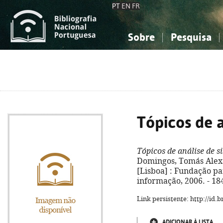
PT
EN
FR
Sobre
Pesquisa
Sobre a Bibliografia Nacional
Simples
Conhecimento, Informação...
Conhecimento, Informação...
Combinada
A
Ciências sociais...
Ciências sociais...
Arte, desporto...
Arte, desporto...
Tópicos de a
Tópicos de análise de s
Domingos, Tomás Alexand
[Lisboa] : Fundação pa
informação, 2006. - 184 
Link persistente: http://id
ADICIONAR À LISTA