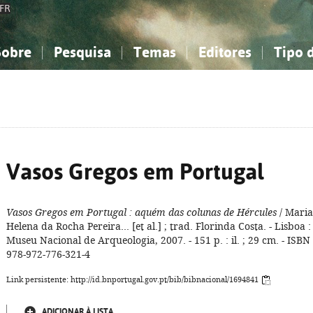
FR
Sobre
Pesquisa
Temas
Editores
Tipo 
obre a Bibliografia Nacional
imples
onhecimento, Informação...
onhecimento, Informação...
Combinada
A minha lista
Como utilizar
Filosofia, psicologia...
Filosofia, psicologia...
Perguntas frequente
iências sociais...
iências sociais...
Ciências exatas e naturais...
Ciências exatas e naturais...
rte, desporto...
rte, desporto...
Literatura, linguística...
Literatura, linguística...
Vasos Gregos em Portugal
Vasos Gregos em Portugal
: aquém das colunas de Hércules
/ Maria
Helena da Rocha Pereira... [et al.] ; trad. Florinda Costa. - Lisboa :
Museu Nacional de Arqueologia, 2007. - 151 p. : il. ; 29 cm. - ISBN
978-972-776-321-4
Link persistente: http://id.bnportugal.gov.pt/bib/bibnacional/1694841
ADICIONAR À LISTA