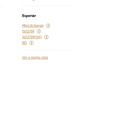
Exportar
MarcXchange
ISO2709
ISO2709(ISIS)
RIS
Ver a minha lista