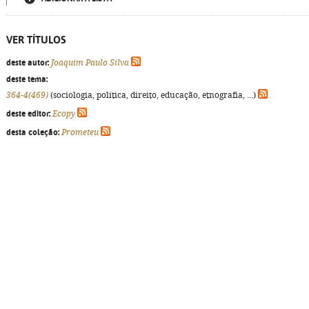
VER TÍTULOS
deste autor:
Joaquim Paulo Silva
deste tema:
364-4(469)
(sociologia, política, direito, educação, etnografia, ...)
deste editor:
Ecopy
desta coleção:
Prometeu