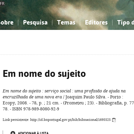
FR
Sobre
Pesquisa
Temas
Editores
Tipo 
obre a Bibliografia Nacional
imples
onhecimento, Informação...
onhecimento, Informação...
Combinada
A minha lista
Como utilizar
Filosofia, psicologia...
Filosofia, psicologia...
Perguntas frequente
iências sociais...
iências sociais...
Ciências exatas e naturais...
Ciências exatas e naturais...
rte, desporto...
rte, desporto...
Literatura, linguística...
Literatura, linguística...
Em nome do sujeito
Em nome do sujeito
: serviço social
: uma profissão de ajuda na
encruzilhada de uma nova era
/ Joaquim Paulo Silva. - Porto :
Ecopy, 2008. - 78, p. ; 21 cm. - (Prometeu ; 23). - Bibliografia, p. 77
78. - ISBN 978-989-8080-92-9
Link persistente: http://id.bnportugal.gov.pt/bib/bibnacional/1695525
ADICIONAR À LISTA