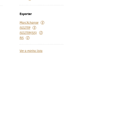
Exportar
MarcXchange
ISO2709
ISO2709(ISIS)
RIS
Ver a minha lista