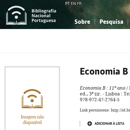
PT
EN
FR
Sobre
Pesquisa
Sobre a Bibliografia Nacional
Simples
Conhecimento, Informação...
Conhecimento, Informação...
Combinada
A
Ciências sociais...
Ciências sociais...
Arte, desporto...
Arte, desporto...
Economia B
Economia B
: 11º ano
/ 
ed., 3ª tir. - Lisboa : Te
978-972-47-2764-5
Link persistente: http://id
ADICIONAR À LISTA