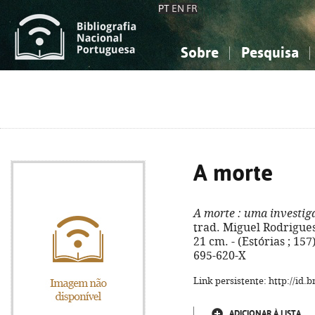
PT
EN
FR
Sobre
Pesquisa
Sobre a Bibliografia Nacional
Simples
Conhecimento, Informação...
Conhecimento, Informação...
Combinada
A
Ciências sociais...
Ciências sociais...
Arte, desporto...
Arte, desporto...
A morte
A morte
: uma investig
trad. Miguel Rodrigues.
21 cm. - (Estórias ; 157)
695-620-X
Link persistente: http://id
ADICIONAR À LISTA