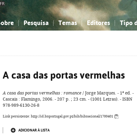
FR
Sobre
Pesquisa
Temas
Editores
Tipo 
obre a Bibliografia Nacional
imples
onhecimento, Informação...
onhecimento, Informação...
Combinada
A minha lista
Como utilizar
Filosofia, psicologia...
Filosofia, psicologia...
Perguntas frequente
iências sociais...
iências sociais...
Ciências exatas e naturais...
Ciências exatas e naturais...
rte, desporto...
rte, desporto...
Literatura, linguística...
Literatura, linguística...
A casa das portas vermelhas
A casa das portas vermelhas
: romance
/ Jorge Marques. - 1ª ed. -
Cascais : Flamingo, 2006. - 207 p. ; 23 cm. - (1001 Letras). - ISBN
978-989-6130-26-8
Link persistente: http://id.bnportugal.gov.pt/bib/bibnacional/1700401
ADICIONAR À LISTA