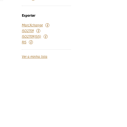
Exportar
MarcXchange
ISO2709
ISO2709(ISIS)
RIS
Ver a minha lista