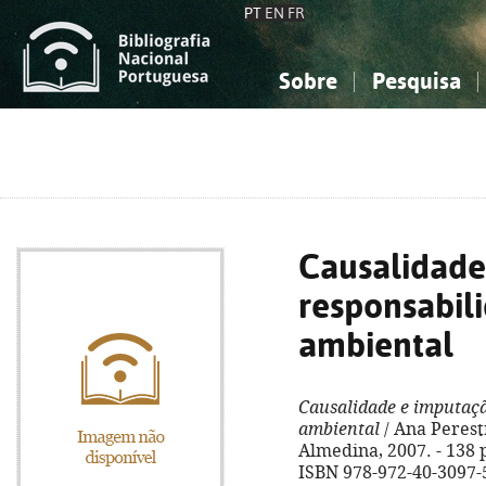
PT
EN
FR
Sobre
Pesquisa
Sobre a Bibliografia Nacional
Simples
Conhecimento, Informação...
Conhecimento, Informação...
Combinada
A
Ciências sociais...
Ciências sociais...
Arte, desporto...
Arte, desporto...
Causalidade
responsabili
ambiental
Causalidade e imputaçã
ambiental
/ Ana Perestr
Almedina, 2007. - 138 p.
ISBN 978-972-40-3097-