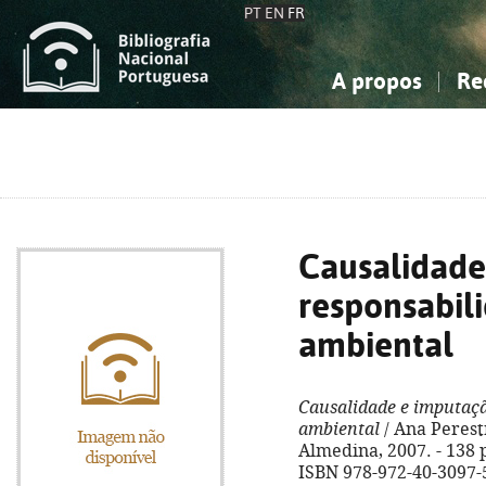
PT
EN
FR
A propos
Re
La Bibliographie Nationale
Simple
Connaissance, Information...
Connaissance, Information...
Avancée
Mes 
Sciences sociales...
Sciences sociales...
Arts, sport...
Arts, sport...
Causalidade
responsabili
ambiental
Causalidade e imputaçã
ambiental
/ Ana Perestr
Almedina, 2007. - 138 p.
ISBN 978-972-40-3097-