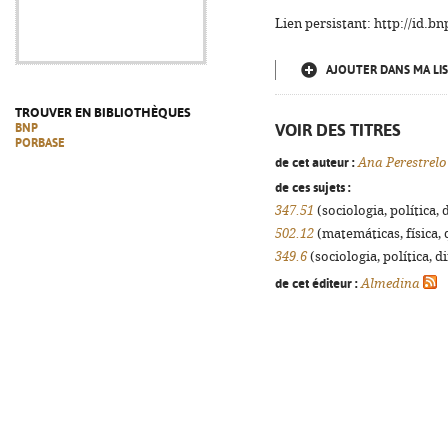
Lien persistant: http://id.
AJOUTER DANS MA LIS
TROUVER EN BIBLIOTHÈQUES
VOIR DES TITRES
BNP
PORBASE
de cet auteur :
Ana Perestrelo
de ces sujets :
347.51
(sociologia, política, 
502.12
(matemáticas, física, q
349.6
(sociologia, política, d
de cet éditeur :
Almedina