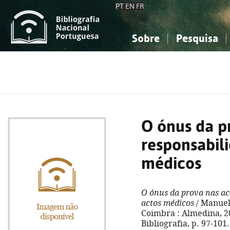
PT
EN
FR
Sobre
Pesquisa
Sobre a Bibliografia Nacional
Simples
Conhecimento, Informação...
Conhecimento, Informação...
Combinada
A
Ciências sociais...
Ciências sociais...
Arte, desporto...
Arte, desporto...
O ónus da p
responsabili
médicos
O ónus da prova nas acç
actos médicos
/ Manuel 
Coimbra : Almedina, 200
Bibliografia, p. 97-101