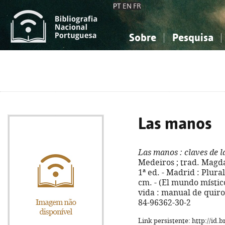
PT
EN
FR
Sobre
Pesquisa
Sobre a Bibliografia Nacional
Simples
Conhecimento, Informação...
Conhecimento, Informação...
Combinada
A
Ciências sociais...
Ciências sociais...
Arte, desporto...
Arte, desporto...
Las manos
Las manos
: claves de l
Medeiros ; trad. Magdal
1ª ed. - Madrid : Plurals
cm. - (El mundo místico
vida : manual de quirol
84-96362-30-2
Link persistente: http://id