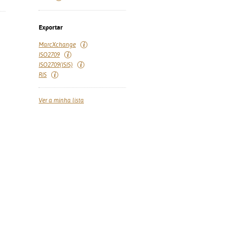
Exportar
MarcXchange
ISO2709
ISO2709(ISIS)
RIS
Ver a minha lista