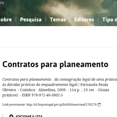
FR
Sobre
Pesquisa
Temas
Editores
Tipo 
obre a Bibliografia Nacional
imples
onhecimento, Informação...
onhecimento, Informação...
Combinada
A minha lista
Como utilizar
Filosofia, psicologia...
Filosofia, psicologia...
Perguntas frequente
iências sociais...
iências sociais...
Ciências exatas e naturais...
Ciências exatas e naturais...
rte, desporto...
rte, desporto...
Literatura, linguística...
Literatura, linguística...
Contratos para planeamento
Contratos para planeamento
: da consagração legal de uma prática
às dúvidas práticas do enquadramento legal
/ Fernanda Paula
Oliveira. - Coimbra : Almedina, 2009. - 114 p. ; 23 cm. - (Guias
práticos). - ISBN 978-972-40-3802-5
Link persistente: http://id.bnportugal.gov.pt/bib/bibnacional/1702278
ADICIONAR À LISTA