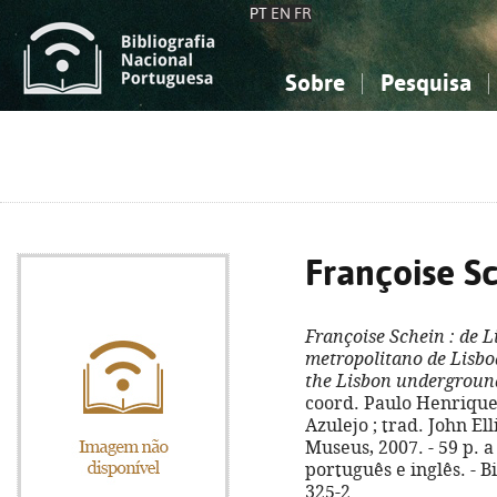
PT
EN
FR
Sobre
Pesquisa
Sobre a Bibliografia Nacional
Simples
Conhecimento, Informação...
Conhecimento, Informação...
Combinada
A
Ciências sociais...
Ciências sociais...
Arte, desporto...
Arte, desporto...
Françoise S
Françoise Schein
: de 
metropolitano de Lisbo
the Lisbon undergroun
coord. Paulo Henriques
Azulejo ; trad. John Ell
Museus, 2007. - 59 p. a 
português e inglês. - B
325-2