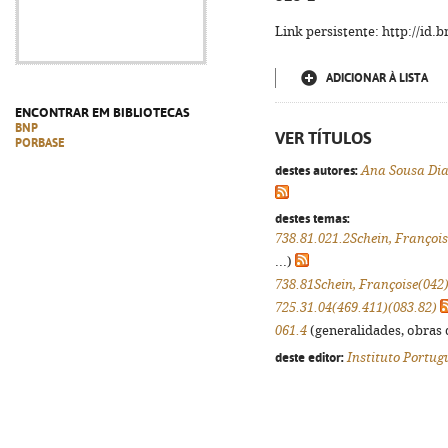
Link persistente: http://id
ADICIONAR À LISTA
ENCONTRAR EM BIBLIOTECAS
BNP
VER TÍTULOS
PORBASE
destes autores:
Ana Sousa Di
destes temas:
738.81.021.2Schein, François
...)
738.81Schein, Françoise(042
725.31.04(469.411)(083.82)
061.4
(generalidades, obras d
deste editor:
Instituto Portug