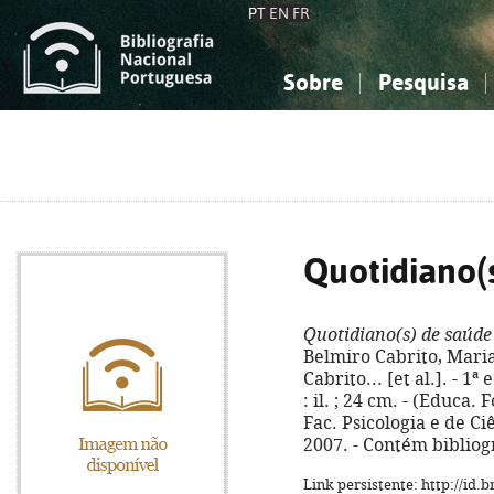
PT
EN
FR
Sobre
Pesquisa
Sobre a Bibliografia Nacional
Simples
Conhecimento, Informação...
Conhecimento, Informação...
Combinada
A
Ciências sociais...
Ciências sociais...
Arte, desporto...
Arte, desporto...
Quotidiano(
Quotidiano(s) de saúde
Belmiro Cabrito, Maria
Cabrito... [et al.]. - 1ª
: il. ; 24 cm. - (Educa.
Fac. Psicologia e de Ci
2007. - Contém bibliog
Link persistente: http://id