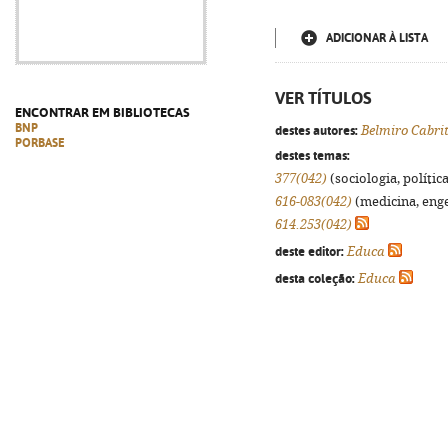
ADICIONAR À LISTA
VER TÍTULOS
ENCONTRAR EM BIBLIOTECAS
BNP
destes autores:
Belmiro Cabri
PORBASE
destes temas:
377(042)
(sociologia, política
616-083(042)
(medicina, enge
614.253(042)
deste editor:
Educa
desta coleção:
Educa