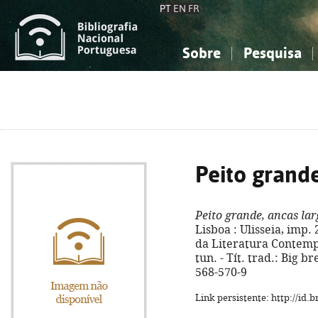
PT
EN
FR
Sobre
Pesquisa
Sobre a Bibliografia Nacional
Simples
Conhecimento, Informação...
Conhecimento, Informação...
Combinada
A
Ciências sociais...
Ciências sociais...
Arte, desporto...
Arte, desporto...
Peito grande
Peito grande, ancas lar
Lisboa : Ulisseia, imp. 2
da Literatura Contempor
tun. - Tít. trad.: Big b
568-570-9
Link persistente: http://id