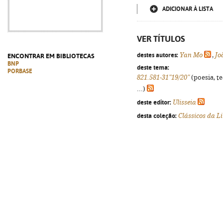
ADICIONAR À LISTA
VER TÍTULOS
destes autores:
Yan Mo
,
Jo
ENCONTRAR EM BIBLIOTECAS
BNP
deste tema:
PORBASE
821.581-31"19/20"
(poesia, t
...)
deste editor:
Ulisseia
desta coleção:
Clássicos da 