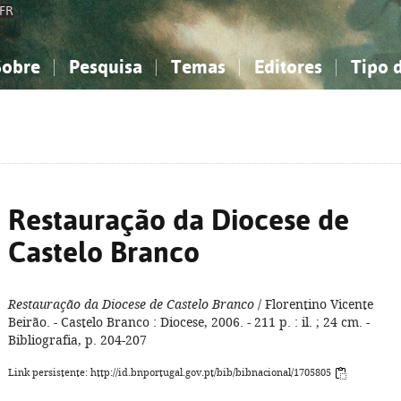
FR
Sobre
Pesquisa
Temas
Editores
Tipo 
obre a Bibliografia Nacional
imples
onhecimento, Informação...
onhecimento, Informação...
Combinada
A minha lista
Como utilizar
Filosofia, psicologia...
Filosofia, psicologia...
Perguntas frequente
iências sociais...
iências sociais...
Ciências exatas e naturais...
Ciências exatas e naturais...
rte, desporto...
rte, desporto...
Literatura, linguística...
Literatura, linguística...
Restauração da Diocese de
Castelo Branco
Restauração da Diocese de Castelo Branco
/ Florentino Vicente
Beirão. - Castelo Branco : Diocese, 2006. - 211 p. : il. ; 24 cm. -
Bibliografia, p. 204-207
Link persistente: http://id.bnportugal.gov.pt/bib/bibnacional/1705805