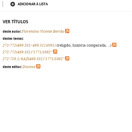
ADICIONAR À LISTA
VER TÍTULOS
deste autor:
Florentino Vicente Beirão
destes temas:
272-772(469.331+469.511)(091)
(religião, história comparada, ...)
272-772(469.331)"1771/1882"
272-726.1/.6A/Z(469.331)"1771/1882"
deste editor:
Diocese