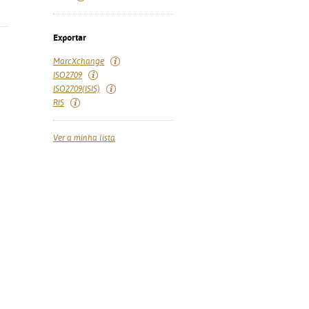
Exportar
MarcXchange
ISO2709
ISO2709(ISIS)
RIS
Ver a minha lista